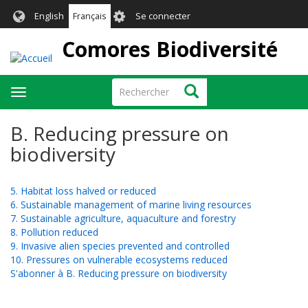
Aller
User
English
Français
Se connecter
au
account
contenu
Comores Biodiversité
menu
principal
Rechercher
Rechercher
Toggle
navigation
B. Reducing pressure on
biodiversity
5. Habitat loss halved or reduced
6. Sustainable management of marine living resources
7. Sustainable agriculture, aquaculture and forestry
8. Pollution reduced
9. Invasive alien species prevented and controlled
10. Pressures on vulnerable ecosystems reduced
S'abonner à B. Reducing pressure on biodiversity