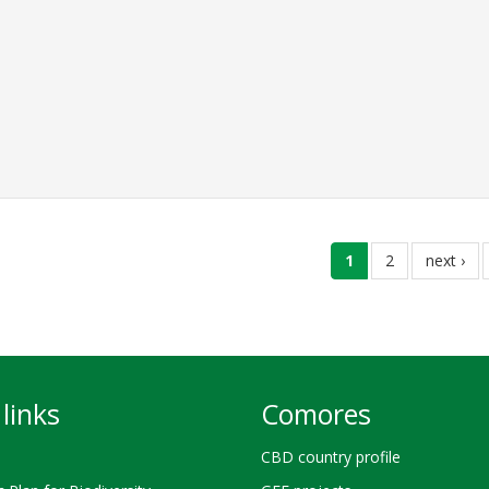
current
1
page
2
next
next ›
page
page
links
Comores
CBD country profile