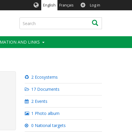
User
English
Français
Log in
account
menu
Search
Search
MATION AND LINKS
2 Ecosystems
17 Documents
2 Events
1 Photo album
0 National targets