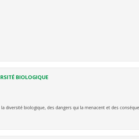
ERSITÉ BIOLOGIQUE
 de la diversité biologique, des dangers qui la menacent et des conséqu
fondement essentiel de la vie économique et