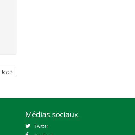
last
last »
page
Médias sociaux
Twitter