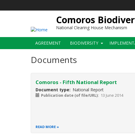
Skip
to
main
Comoros Biodiver
content
National Clearing House Mechanism
Main
AGREEMENT
BIODIVERSITY
IMPLEMENT
navigation
Documents
Comoros - Fifth National Report
Document type
National Report
Publication date (of file/URL)
13 June 2014
READ MORE